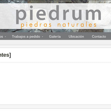
os
Trabajos a pedido
Galería
Ubicación
Contacto
ntes
]