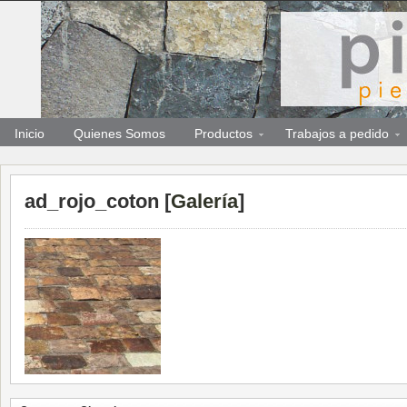
Inicio
Quienes Somos
Productos
Trabajos a pedido
ad_rojo_coton [
Galería
]